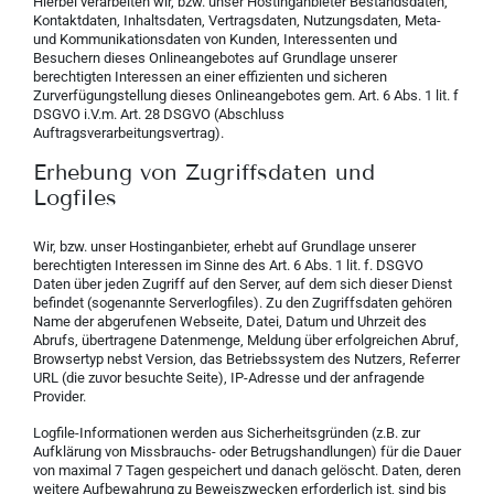
Hierbei verarbeiten wir, bzw. unser Hostinganbieter Bestandsdaten,
Kontaktdaten, Inhaltsdaten, Vertragsdaten, Nutzungsdaten, Meta-
und Kommunikationsdaten von Kunden, Interessenten und
Besuchern dieses Onlineangebotes auf Grundlage unserer
berechtigten Interessen an einer effizienten und sicheren
Zurverfügungstellung dieses Onlineangebotes gem. Art. 6 Abs. 1 lit. f
DSGVO i.V.m. Art. 28 DSGVO (Abschluss
Auftragsverarbeitungsvertrag).
Erhebung von Zugriffsdaten und
Logfiles
Wir, bzw. unser Hostinganbieter, erhebt auf Grundlage unserer
berechtigten Interessen im Sinne des Art. 6 Abs. 1 lit. f. DSGVO
Daten über jeden Zugriff auf den Server, auf dem sich dieser Dienst
befindet (sogenannte Serverlogfiles). Zu den Zugriffsdaten gehören
Name der abgerufenen Webseite, Datei, Datum und Uhrzeit des
Abrufs, übertragene Datenmenge, Meldung über erfolgreichen Abruf,
Browsertyp nebst Version, das Betriebssystem des Nutzers, Referrer
URL (die zuvor besuchte Seite), IP-Adresse und der anfragende
Provider.
Logfile-Informationen werden aus Sicherheitsgründen (z.B. zur
Aufklärung von Missbrauchs- oder Betrugshandlungen) für die Dauer
von maximal 7 Tagen gespeichert und danach gelöscht. Daten, deren
weitere Aufbewahrung zu Beweiszwecken erforderlich ist, sind bis