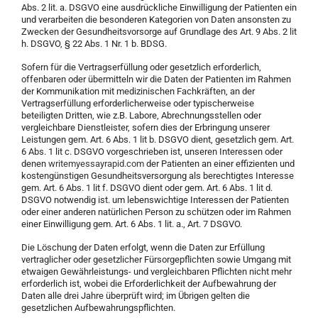
Abs. 2 lit. a. DSGVO eine ausdrückliche Einwilligung der Patienten ein
und verarbeiten die besonderen Kategorien von Daten ansonsten zu
Zwecken der Gesundheitsvorsorge auf Grundlage des Art. 9 Abs. 2 lit
h. DSGVO, § 22 Abs. 1 Nr. 1 b. BDSG.
Sofern für die Vertragserfüllung oder gesetzlich erforderlich,
offenbaren oder übermitteln wir die Daten der Patienten im Rahmen
der Kommunikation mit medizinischen Fachkräften, an der
Vertragserfüllung erforderlicherweise oder typischerweise
beteiligten Dritten, wie z.B. Labore, Abrechnungsstellen oder
vergleichbare Dienstleister, sofern dies der Erbringung unserer
Leistungen gem. Art. 6 Abs. 1 lit b. DSGVO dient, gesetzlich gem. Art.
6 Abs. 1 lit c. DSGVO vorgeschrieben ist, unseren Interessen oder
denen
writemyessayrapid.com
der Patienten an einer effizienten und
kostengünstigen Gesundheitsversorgung als berechtigtes Interesse
gem. Art. 6 Abs. 1 lit f. DSGVO dient oder gem. Art. 6 Abs. 1 lit d.
DSGVO notwendig ist. um lebenswichtige Interessen der Patienten
oder einer anderen natürlichen Person zu schützen oder im Rahmen
einer Einwilligung gem. Art. 6 Abs. 1 lit. a., Art. 7 DSGVO.
Die Löschung der Daten erfolgt, wenn die Daten zur Erfüllung
vertraglicher oder gesetzlicher Fürsorgepflichten sowie Umgang mit
etwaigen Gewährleistungs- und vergleichbaren Pflichten nicht mehr
erforderlich ist, wobei die Erforderlichkeit der Aufbewahrung der
Daten alle drei Jahre überprüft wird; im Übrigen gelten die
gesetzlichen Aufbewahrungspflichten.