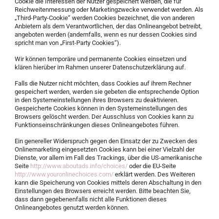
Cookie die Interessen der Nutzer gespeichert werden, die für
Reichweitenmessung oder Marketingzwecke verwendet werden. Als
„Third-Party-Cookie“ werden Cookies bezeichnet, die von anderen
Anbietern als dem Verantwortlichen, der das Onlineangebot betreibt,
angeboten werden (andernfalls, wenn es nur dessen Cookies sind
spricht man von „First-Party Cookies“).
Wir können temporäre und permanente Cookies einsetzen und
klären hierüber im Rahmen unserer Datenschutzerklärung auf.
Falls die Nutzer nicht möchten, dass Cookies auf ihrem Rechner
gespeichert werden, werden sie gebeten die entsprechende Option
in den Systemeinstellungen ihres Browsers zu deaktivieren.
Gespeicherte Cookies können in den Systemeinstellungen des
Browsers gelöscht werden. Der Ausschluss von Cookies kann zu
Funktionseinschränkungen dieses Onlineangebotes führen.
Ein genereller Widerspruch gegen den Einsatz der zu Zwecken des
Onlinemarketing eingesetzten Cookies kann bei einer Vielzahl der
Dienste, vor allem im Fall des Trackings, über die US-amerikanische
Seite
http://www.aboutads.info/choices/
oder die EU-Seite
http://www.youronlinechoices.com/
erklärt werden. Des Weiteren
kann die Speicherung von Cookies mittels deren Abschaltung in den
Einstellungen des Browsers erreicht werden. Bitte beachten Sie,
dass dann gegebenenfalls nicht alle Funktionen dieses
Onlineangebotes genutzt werden können.