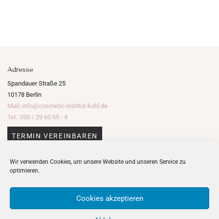
Adresse
Spandauer Straße 25
10178 Berlin
Mail: info@cosmetic-institut-kohl.de
Tel.: 030 / 29 60 65 - 4
TERMIN VEREINBAREN
Wir verwenden Cookies, um unsere Website und unseren Service zu
optimieren.
Öffnungszeiten
Montag: 11:00 - 19:00 Uhr
Cookies akzeptieren
Dienstag + Donnerstag: 9:00 - 19:00 Uhr
Mittwoch + Freitag: 9:00 - 13:00 Uhr